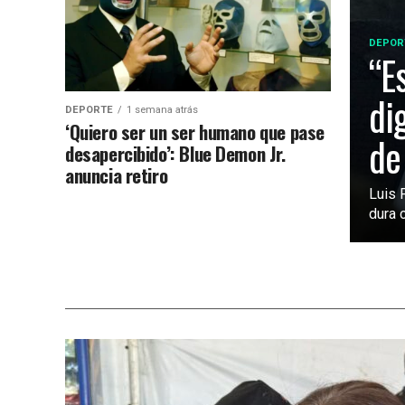
DEPOR
“E
di
DEPORTE
1 semana atrás
‘Quiero ser un ser humano que pase
de
desapercibido’: Blue Demon Jr.
anuncia retiro
Luis 
dura c