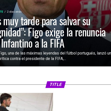
TE
2 días atrás
s muy tarde para salvar su
gnidad”: Figo exige la renuncia
 Infantino a la FIFA
Figo, una de las máximas leyendas del fútbol portugués, lanzó u
rítica contra el presidente de la FIFA,...
SIN CATEGORÍA
2 días atrás
FIFA analiza ampl
2030 a 64 selecc
TITLE