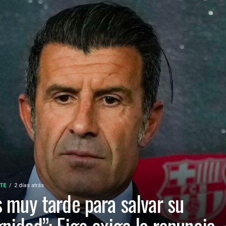
TE
2 días atrás
s muy tarde para salvar su