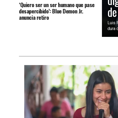
di
‘Quiero ser un ser humano que pase
de
desapercibido’: Blue Demon Jr.
anuncia retiro
Luis 
dura c
SIN CATEGORÍA
2 días atrás
FIFA analiza ampliar el Mundial
2030 a 64 selecciones