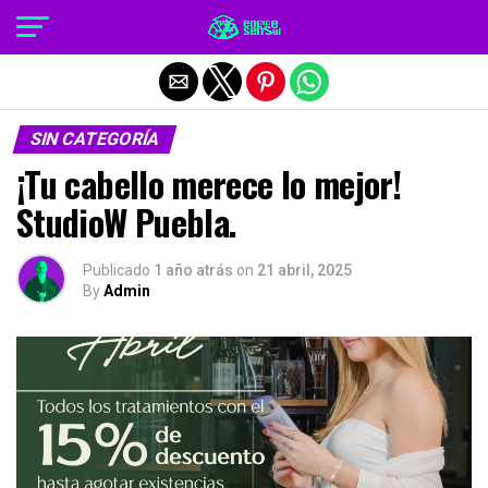
Salir de la versión móvil
SIN CATEGORÍA
¡Tu cabello merece lo mejor!
StudioW Puebla.
Publicado
1 año atrás
on
21 abril, 2025
By
Admin