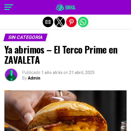
Salir de la versión móvil
SIN CATEGORÍA
Ya abrimos – El Terco Prime en
ZAVALETA
Publicado
1 año atrás
on
21 abril, 2025
By
Admin