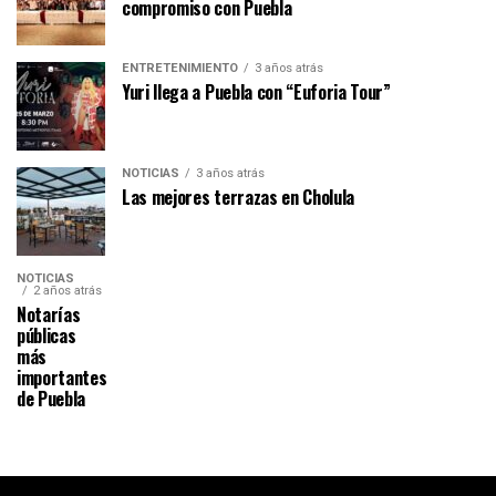
compromiso con Puebla
ENTRETENIMIENTO
3 años atrás
Yuri llega a Puebla con “Euforia Tour”
NOTICIAS
3 años atrás
Las mejores terrazas en Cholula
NOTICIAS
2 años atrás
Notarías
públicas
más
importantes
de Puebla