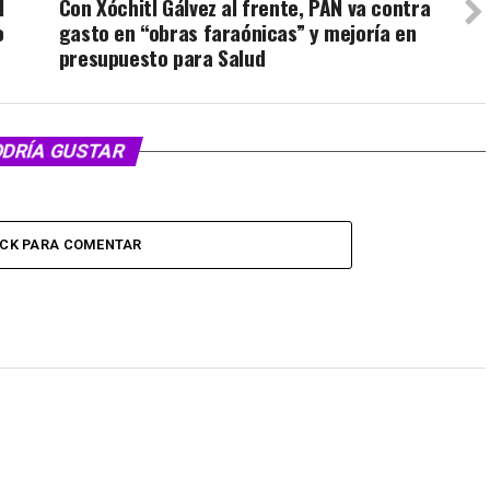
l
Con Xóchitl Gálvez al frente, PAN va contra
o
gasto en “obras faraónicas” y mejoría en
presupuesto para Salud
ODRÍA GUSTAR
ICK PARA COMENTAR