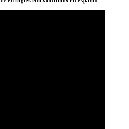
ible
en inglés con subtítulos en español
: