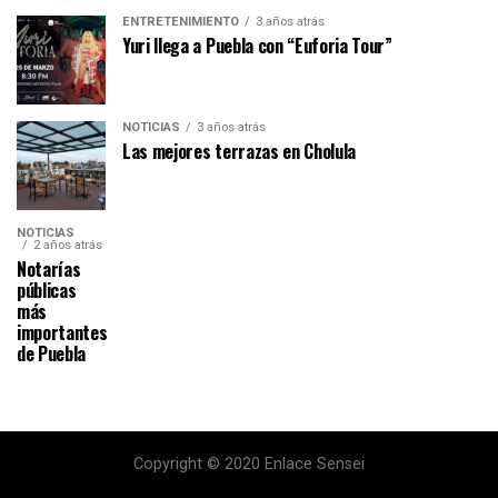
ENTRETENIMIENTO
3 años atrás
Yuri llega a Puebla con “Euforia Tour”
NOTICIAS
3 años atrás
Las mejores terrazas en Cholula
NOTICIAS
2 años atrás
Notarías
públicas
más
importantes
de Puebla
Copyright © 2020 Enlace Sensei