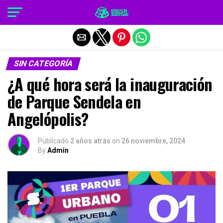
Salir de la versión móvil
SIN CATEGORÍA
¿A qué hora será la inauguración
de Parque Sendela en
Angelópolis?
Publicado
2 años atrás
on
26 noviembre, 2024
By
Admin