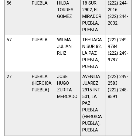
56
PUEBLA
HILDA
18 SUR
(222) 244-
TORRES
2902, EL
2016
GOMEZ
MIRADOR
(222) 244-
PUEBLA,
2032
PUEBLA
57
PUEBLA
WILMA
TEHUACA
(222) 249-
JULIAN
N SUR 82,
9784
RUIZ
LA PAZ
(222) 249-
PUEBLA,
9787
PUEBLA
27
PUEBLA
JOSE
AVENIDA
(222) 249-
(HEROICA
HUGO
JUAREZ
2583
PUEBLA)
ZURITA
2915 INT.
(222) 248-
MERCADO
501, LA
8591
PAZ
PUEBLA
(HEROICA
PUEBLA),
PUEBLA