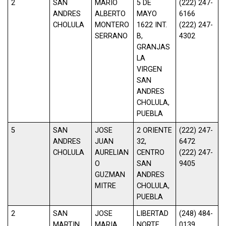
2
SAN
MARIO
5 DE
(222) 247-
ANDRES
ALBERTO
MAYO
6166
CHOLULA
MONTERO
1622 INT.
(222) 247-
SERRANO
B,
4302
GRANJAS
LA
VIRGEN
SAN
ANDRES
CHOLULA,
PUEBLA
5
SAN
JOSE
2 ORIENTE
(222) 247-
ANDRES
JUAN
32,
6472
CHOLULA
AURELIAN
CENTRO
(222) 247-
O
SAN
9405
GUZMAN
ANDRES
MITRE
CHOLULA,
PUEBLA
2
SAN
JOSE
LIBERTAD
(248) 484-
MARTIN
MARIA
NORTE
0139