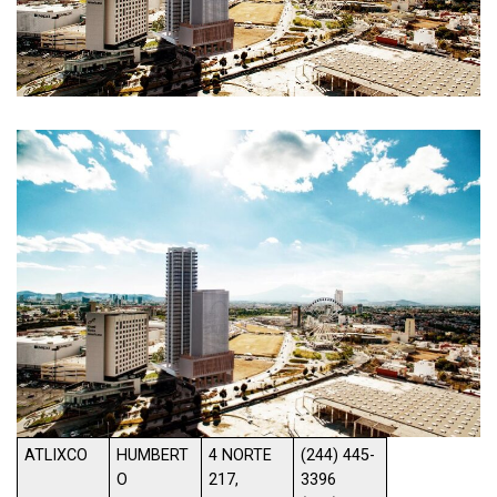
ATLIXCO
HUMBERT
4 NORTE
(244) 445-
O
217,
3396