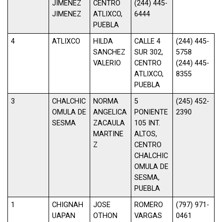
JIMENEZ
CENTRO
(244) 445-
JIMENEZ
ATLIXCO,
6444
PUEBLA
4
ATLIXCO
HILDA
CALLE 4
(244) 445-
SANCHEZ
SUR 302,
5758
VALERIO
CENTRO
(244) 445-
ATLIXCO,
8355
PUEBLA
3
CHALCHIC
NORMA
5
(245) 452-
OMULA DE
ANGELICA
PONIENTE
2390
SESMA
ZACAULA
105 INT.
MARTINE
ALTOS,
Z
CENTRO
CHALCHIC
OMULA DE
SESMA,
PUEBLA
1
CHIGNAH
JOSE
ROMERO
(797) 971-
UAPAN
OTHON
VARGAS
0461