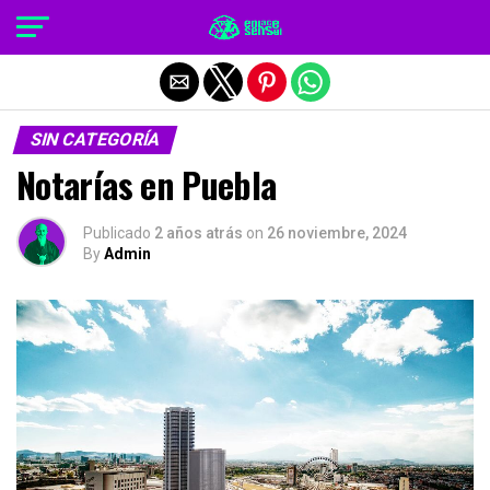
Salir de la versión móvil
SIN CATEGORÍA
Notarías en Puebla
Publicado
2 años atrás
on
26 noviembre, 2024
By
Admin