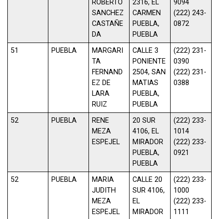
ROBERTO
2316, EL
9094
SANCHEZ
CARMEN
(222) 243-
CASTAÑE
PUEBLA,
0872
DA
PUEBLA
51
PUEBLA
MARGARI
CALLE 3
(222) 231-
TA
PONIENTE
0390
FERNAND
2504, SAN
(222) 231-
EZ DE
MATIAS
0388
LARA
PUEBLA,
RUIZ
PUEBLA
52
PUEBLA
RENE
20 SUR
(222) 233-
MEZA
4106, EL
1014
ESPEJEL
MIRADOR
(222) 233-
PUEBLA,
0921
PUEBLA
52
PUEBLA
MARIA
CALLE 20
(222) 233-
JUDITH
SUR 4106,
1000
MEZA
EL
(222) 233-
ESPEJEL
MIRADOR
1111