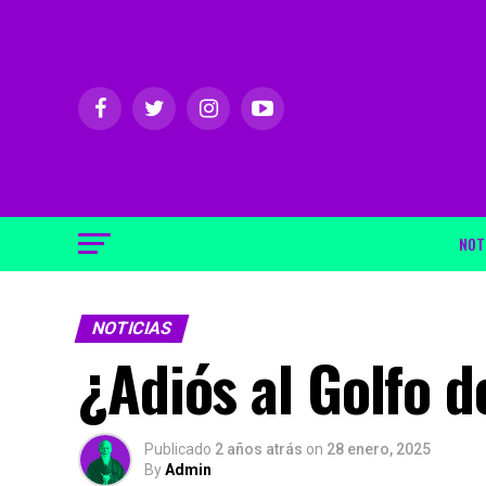
NOT
NOTICIAS
¿Adiós al Golfo 
Publicado
2 años atrás
on
28 enero, 2025
By
Admin