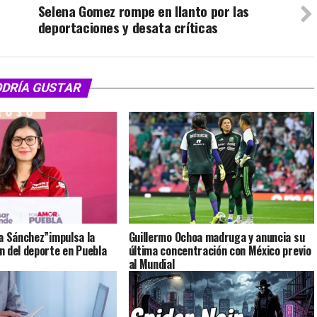
Selena Gomez rompe en llanto por las
deportaciones y desata críticas
ODRÍA GUSTAR
a Sánchez”impulsa la
Guillermo Ochoa madruga y anuncia su
 del deporte en Puebla
última concentración con México previo
al Mundial