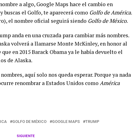
o nombre a algo, Google Maps hace el cambio en
 y buscas el Golfo, te aparecerá como
Golfo de América
.
ro), el nombre oficial seguirá siendo
Golfo de México
.
Trump anda en una cruzada para cambiar más nombres.
aska volverá a llamarse Monte McKinley, en honor al
e que en 2015 Barack Obama ya le había devuelto el
ios de Alaska.
 nombres, aquí solo nos queda esperar. Porque ya nada
e ocurre renombrar a Estados Unidos como
América
ICA
GOLFO DE MÉXICO
GOOGLE MAPS
TRUMP
SIGUIENTE