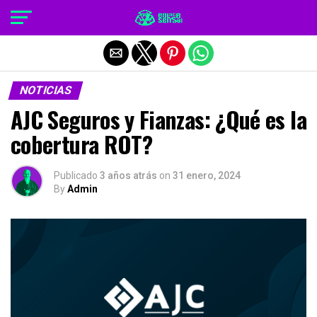
Salir de la versión móvil
NOTICIAS
AJC Seguros y Fianzas: ¿Qué es la
cobertura ROT?
Publicado
3 años atrás
on
31 enero, 2024
By
Admin