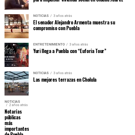
NOTICIAS
3 años atrás
El senador Alejandro Armenta muestra su
compromiso con Puebla
ENTRETENIMIENTO
3 años atrás
Yuri llega a Puebla con “Euforia Tour”
NOTICIAS
3 años atrás
Las mejores terrazas en Cholula
NOTICIAS
2 años atrás
Notarías
públicas
más
importantes
de Puebla