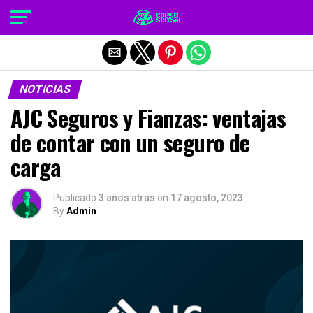
Salir de la versión móvil
NOTICIAS
AJC Seguros y Fianzas: ventajas
de contar con un seguro de
carga
Publicado
3 años atrás
on
17 agosto, 2023
By
Admin