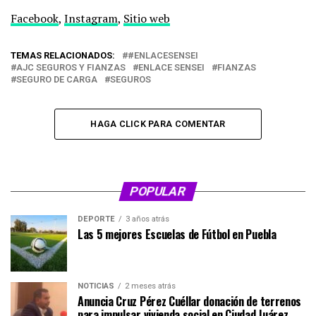
Facebook
,
Instagram
,
Sitio web
TEMAS RELACIONADOS:
#ENLACESENSEI
AJC SEGUROS Y FIANZAS
ENLACE SENSEI
FIANZAS
SEGURO DE CARGA
SEGUROS
HAGA CLICK PARA COMENTAR
POPULAR
DEPORTE
3 años atrás
Las 5 mejores Escuelas de Fútbol en Puebla
NOTICIAS
2 meses atrás
Anuncia Cruz Pérez Cuéllar donación de terrenos
para impulsar vivienda social en Ciudad Juárez