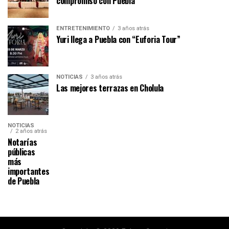
compromiso con Puebla
ENTRETENIMIENTO
3 años atrás
Yuri llega a Puebla con “Euforia Tour”
NOTICIAS
3 años atrás
Las mejores terrazas en Cholula
NOTICIAS
2 años atrás
Notarías
públicas
más
importantes
de Puebla