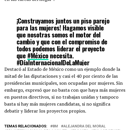
¡Construyamos juntos un piso parejo
para las mujeres! Hagamos visible
que nosotras somos el motor del
cambio y que con el compromiso de
todos podemos liderar el proyecto
que
#México
necesita.
#DíaInternacionalDeLaMujer
#8DeMarzo
#AleDelMoral
Destacó al Estado de México como un ejemplo donde la
#EsTiempoDeLasMujeres
mitad de las diputaciones y casi el 40 por ciento de las
pic.twitter.com/Mjfad3RAbw
presidencias municipales, son ocupadas por mujeres. Sin
embargo, expresó que no basta con que haya más mujeres
en puestos directivos, si no trabajan unidas y tampoco
— Alejandra Del Moral (@AlejandraDMV)
March 8, 2023
basta si hay más mujeres candidatas, si no significa
debatir y liderar los proyectos propios.
TEMAS RELACIONADOS:
8M
ALEJANDRA DEL MORAL