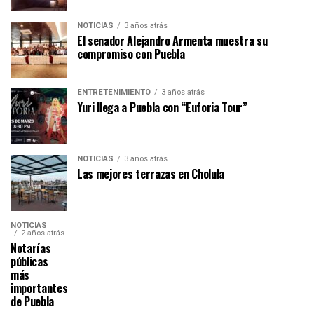
NOTICIAS
3 años atrás
El senador Alejandro Armenta muestra su
compromiso con Puebla
ENTRETENIMIENTO
3 años atrás
Yuri llega a Puebla con “Euforia Tour”
NOTICIAS
3 años atrás
Las mejores terrazas en Cholula
NOTICIAS
2 años atrás
Notarías
públicas
más
importantes
de Puebla