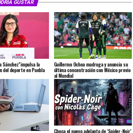
ODRÍA GUSTAR
a Sánchez”impulsa la
Guillermo Ochoa madruga y anuncia su
 del deporte en Puebla
última concentración con México previo
al Mundial
Checa el nuevo adelanto de ‘Spider-Noir’