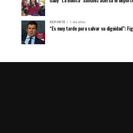
Gaby “La Bonita” Sánchez acerca el deporte
DEPORTE
1 día atrás
“Es muy tarde para salvar su dignidad”: Figo