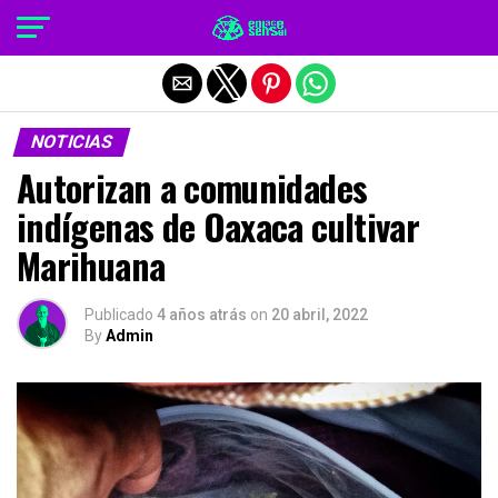
Salir de la versión móvil
NOTICIAS
Autorizan a comunidades
indígenas de Oaxaca cultivar
Marihuana
Publicado
4 años atrás
on
20 abril, 2022
By
Admin