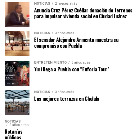
NOTICIAS
2 meses atrás
Anuncia Cruz Pérez Cuéllar donación de terrenos
para impulsar vivienda social en Ciudad Juárez
NOTICIAS
3 años atrás
El senador Alejandro Armenta muestra su
compromiso con Puebla
ENTRETENIMIENTO
3 años atrás
Yuri llega a Puebla con “Euforia Tour”
NOTICIAS
3 años atrás
Las mejores terrazas en Cholula
NOTICIAS
2 años atrás
Notarías
públicas