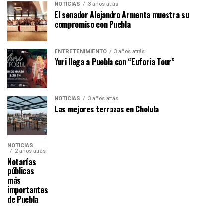
NOTICIAS
3 años atrás
El senador Alejandro Armenta muestra su
compromiso con Puebla
ENTRETENIMIENTO
3 años atrás
Yuri llega a Puebla con “Euforia Tour”
NOTICIAS
3 años atrás
Las mejores terrazas en Cholula
NOTICIAS
2 años atrás
Notarías
públicas
más
importantes
de Puebla