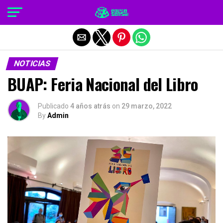
Salir de la versión móvil
NOTICIAS
BUAP: Feria Nacional del Libro
Publicado
4 años atrás
on
29 marzo, 2022
By
Admin