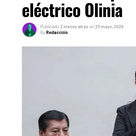
eléctrico Olinia
Publicado
2 meses atrás
on
29 mayo, 2026
By
Redacción