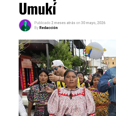
Umukí
Publicado
2 meses atrás
on
30 mayo, 2026
By
Redacción