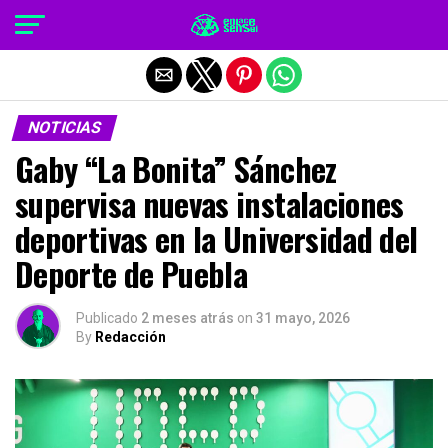
Salir de la versión móvil
NOTICIAS
Gaby “La Bonita” Sánchez
supervisa nuevas instalaciones
deportivas en la Universidad del
Deporte de Puebla
Publicado
2 meses atrás
on
31 mayo, 2026
By
Redacción