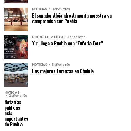
NOTICIAS
3 años atrás
El senador Alejandro Armenta muestra su
compromiso con Puebla
ENTRETENIMIENTO
3 años atrás
Yuri llega a Puebla con “Euforia Tour”
NOTICIAS
3 años atrás
Las mejores terrazas en Cholula
NOTICIAS
2 años atrás
Notarías
públicas
más
importantes
de Puebla