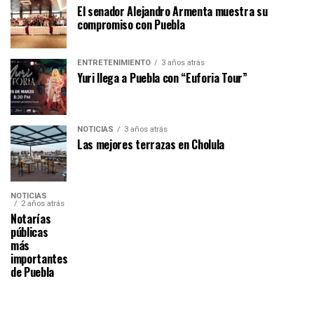
El senador Alejandro Armenta muestra su
compromiso con Puebla
ENTRETENIMIENTO
3 años atrás
Yuri llega a Puebla con “Euforia Tour”
NOTICIAS
3 años atrás
Las mejores terrazas en Cholula
NOTICIAS
2 años atrás
Notarías
públicas
más
importantes
de Puebla