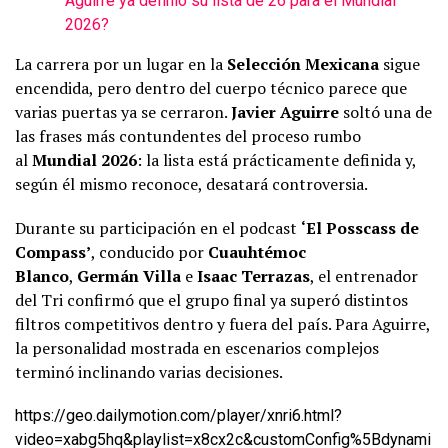
Aguirre ya definió su lista de 26 para el Mundial
2026?
La carrera por un lugar en la
Selección Mexicana
sigue
encendida, pero dentro del cuerpo técnico parece que
varias puertas ya se cerraron.
Javier Aguirre
soltó una de
las frases más contundentes del proceso rumbo
al
Mundial 2026
: la lista está prácticamente definida y,
según él mismo reconoce, desatará controversia.
Durante su participación en el podcast
‘El Posscass de
Compass’
, conducido por
Cuauhtémoc
Blanco
,
Germán Villa
e
Isaac Terrazas
, el entrenador
del Tri confirmó que el grupo final ya superó distintos
filtros competitivos dentro y fuera del país. Para Aguirre,
la personalidad mostrada en escenarios complejos
terminó inclinando varias decisiones.
https://geo.dailymotion.com/player/xnri6.html?
video=xabg5hq&playlist=x8cx2c&customConfig%5Bdynami