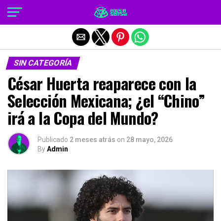
Salir de la versión móvil
SIN CATEGORÍA
César Huerta reaparece con la
Selección Mexicana; ¿el “Chino”
irá a la Copa del Mundo?
Publicado
2 meses atrás
on
28 mayo, 2026
By
Admin