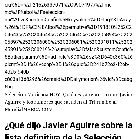
ciu%5D=%2F21626337071%2C99071977%2Fmc-
mx%2Ffutbol%2Fseleccion-
mx%2Fvc&customConfig%5Bkeyvalues%5D=tag%3DArray
%26t%3DF%C3%BAtbol%26permutive%3D191830%252C2
04643%252C204644%252C204645%252C205894%252C2
05897%252C206080%252C206081%252C231811%252C2
45891%252C60219%26autoplay%3Dfalse&customConfig%
5Botherparams%5D=ad_rule%3D0%26sz%3D640x360%26
plcmt%3D1%26vconp%3D1%26ppid%3D241b72e2-f2eb-
4d25-940b-
c803a13d8296%26cmsid%3DDailymotion%26vid%3Dxabg
5hq
Selección Mexicana HOY: Quiénes ya reportan con Javier
Aguirre y los rumores que sacuden al Tri rumbo al
MundialMARCA.COM
¿Qué dijo Javier Aguirre sobre la
lista definitiva de la Selección