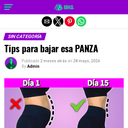
Salir de la versión móvil
SIN CATEGORÍA
Tips para bajar esa PANZA
Publicado
2 meses atrás
on
28 mayo, 2026
By
Admin