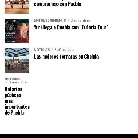
compromiso con Puebla
ENTRETENIMIENTO
3 años atrás
Yuri llega a Puebla con “Euforia Tour”
NOTICIAS
3 años atrás
Las mejores terrazas en Cholula
NOTICIAS
2 años atrás
Notarías
públicas
más
importantes
de Puebla