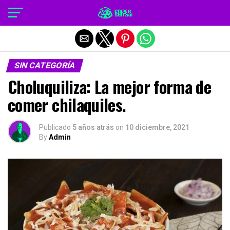
Salir de la versión móvil
SIN CATEGORÍA
Choluquiliza: La mejor forma de
comer chilaquiles.
Publicado
5 años atrás
on
10 diciembre, 2021
By
Admin