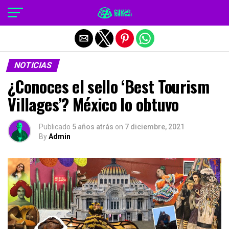
Salir de la versión móvil
NOTICIAS
¿Conoces el sello ‘Best Tourism
Villages’? México lo obtuvo
Publicado
5 años atrás
on
7 diciembre, 2021
By
Admin