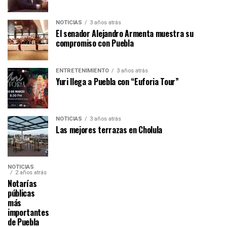
NOTICIAS
3 años atrás
El senador Alejandro Armenta muestra su
compromiso con Puebla
ENTRETENIMIENTO
3 años atrás
Yuri llega a Puebla con “Euforia Tour”
NOTICIAS
3 años atrás
Las mejores terrazas en Cholula
NOTICIAS
2 años atrás
Notarías
públicas
más
importantes
de Puebla