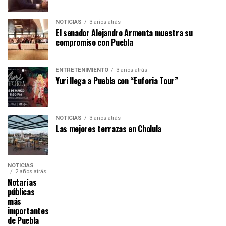
NOTICIAS
3 años atrás
El senador Alejandro Armenta muestra su
compromiso con Puebla
ENTRETENIMIENTO
3 años atrás
Yuri llega a Puebla con “Euforia Tour”
NOTICIAS
3 años atrás
Las mejores terrazas en Cholula
NOTICIAS
2 años atrás
Notarías
públicas
más
importantes
de Puebla