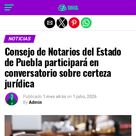
Salir de la versión móvil
NOTICIAS
Consejo de Notarios del Estado
de Puebla participará en
conversatorio sobre certeza
jurídica
Publicado
1 mes atrás
on
1 julio, 2026
By
Admin