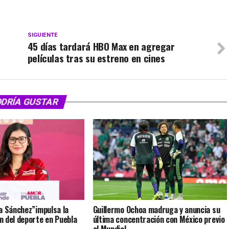
SIGUIENTE
45 días tardará HBO Max en agregar
películas tras su estreno en cines
ODRÍA GUSTAR
a Sánchez”impulsa la
Guillermo Ochoa madruga y anuncia su
 del deporte en Puebla
última concentración con México previo
al Mundial