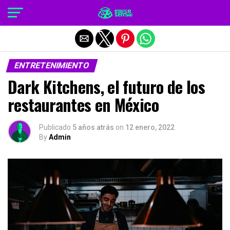
Salir de la versión móvil
ENTRETENIMIENTO
Dark Kitchens, el futuro de los
restaurantes en México
Publicado
5 años atrás
on
12 enero, 2022
By
Admin