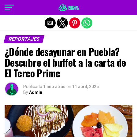
Salir de la versión móvil
REPORTAJES
¿Dónde desayunar en Puebla?
Descubre el buffet a la carta de
El Terco Prime
Publicado
1 año atrás
on
11 abril, 2025
By
Admin