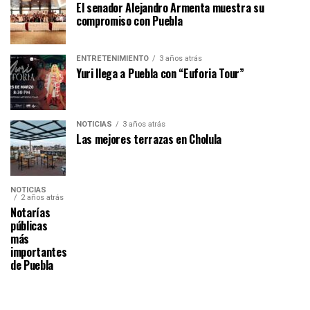
El senador Alejandro Armenta muestra su
compromiso con Puebla
ENTRETENIMIENTO
3 años atrás
Yuri llega a Puebla con “Euforia Tour”
NOTICIAS
3 años atrás
Las mejores terrazas en Cholula
NOTICIAS
2 años atrás
Notarías
públicas
más
importantes
de Puebla