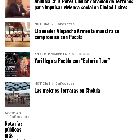
Anuncia Cruz Pérez Cuéllar donación de terrenos
para impulsar vivienda social en Ciudad Juárez
NOTICIAS
3 años atrás
El senador Alejandro Armenta muestra su
compromiso con Puebla
ENTRETENIMIENTO
3 años atrás
Yuri llega a Puebla con “Euforia Tour”
NOTICIAS
3 años atrás
Las mejores terrazas en Cholula
NOTICIAS
2 años atrás
Notarías
públicas
más