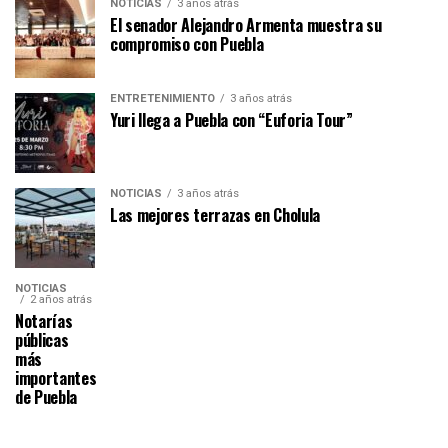
NOTICIAS
3 años atrás
El senador Alejandro Armenta muestra su
compromiso con Puebla
ENTRETENIMIENTO
3 años atrás
Yuri llega a Puebla con “Euforia Tour”
NOTICIAS
3 años atrás
Las mejores terrazas en Cholula
NOTICIAS
2 años atrás
Notarías
públicas
más
importantes
de Puebla