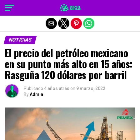
Salir de la versión móvil
NOTICIAS
El precio del petróleo mexicano
en su punto más alto en 15 años:
Rasguña 120 dólares por barril
Publicado
4 años atrás
on
9 marzo, 2022
By
Admin