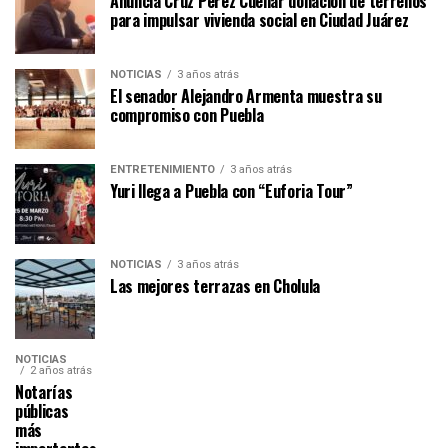
Anuncia Cruz Pérez Cuéllar donación de terrenos
para impulsar vivienda social en Ciudad Juárez
NOTICIAS
3 años atrás
El senador Alejandro Armenta muestra su
compromiso con Puebla
ENTRETENIMIENTO
3 años atrás
Yuri llega a Puebla con “Euforia Tour”
NOTICIAS
3 años atrás
Las mejores terrazas en Cholula
NOTICIAS
2 años atrás
Notarías
públicas
más