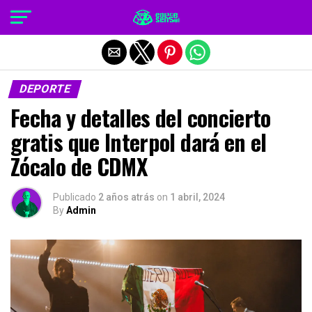
Salir de la versión móvil
DEPORTE
Fecha y detalles del concierto
gratis que Interpol dará en el
Zócalo de CDMX
Publicado
2 años atrás
on
1 abril, 2024
By
Admin