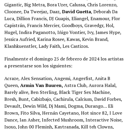
Gigantic, Big Metra, Bora Uzer, Calussa, Chris Lorenzo,
Cloonee, Da Tweejaz, Daaz,
David Guetta
, Deborah Da
Luca, Dillion Francis, DJ Guapis, Eliangel, Enamour, Flor
Capistrán, Francis Mercier, Goodboys, Gravedgr, Hol,
Hugel, Indira Paganotto, Iñigo Vontier, Ivy, James Hype,
Jessica Aufried, Karina Rosee, Kawas, Kevin Brand,
Klanhkuenstler, Lady Faith, Les Castizos.
Finalmente el domingo 25 de febrero de 2024 los artistas
a presentarse son los siguientes:
Acraze, Alex Sensation, Angemi, Angerfist, Anita B
Queen,
Armin Van Buuren,
Astra Club, Aurora Halal,
Barely alive, Ben Sterling, Black Tiger Sex Machine,
Bresh, Bunt, Cabizbajo, Cachirula, Calcium, David Forbes,
Devault, Dewin Wild, Dj Mami, Dogma, Durango… Eli
Brown, Fito Silva, Hernán Cayetano, Hot since 82, I Love
Dance, Ian Asher, Infected Mushroom, Interactive Noise,
Isoxo, John 00 Fleminh, Kaytranada, Kill teh Clowns,