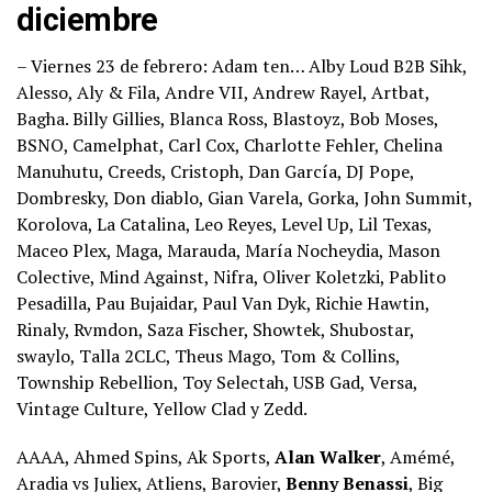
diciembre
– Viernes 23 de febrero: Adam ten… Alby Loud B2B Sihk,
Alesso, Aly & Fila, Andre VII, Andrew Rayel, Artbat,
Bagha. Billy Gillies, Blanca Ross, Blastoyz, Bob Moses,
BSNO, Camelphat, Carl Cox, Charlotte Fehler, Chelina
Manuhutu, Creeds, Cristoph, Dan García, DJ Pope,
Dombresky, Don diablo, Gian Varela, Gorka, John Summit,
Korolova, La Catalina, Leo Reyes, Level Up, Lil Texas,
Maceo Plex, Maga, Marauda, María Nocheydia, Mason
Colective, Mind Against, Nifra, Oliver Koletzki, Pablito
Pesadilla, Pau Bujaidar, Paul Van Dyk, Richie Hawtin,
Rinaly, Rvmdon, Saza Fischer, Showtek, Shubostar,
swaylo, Talla 2CLC, Theus Mago, Tom & Collins,
Township Rebellion, Toy Selectah, USB Gad, Versa,
Vintage Culture, Yellow Clad y Zedd.
AAAA, Ahmed Spins, Ak Sports,
Alan Walker
, Amémé,
Aradia vs Juliex, Atliens, Barovier,
Benny Benassi
, Big