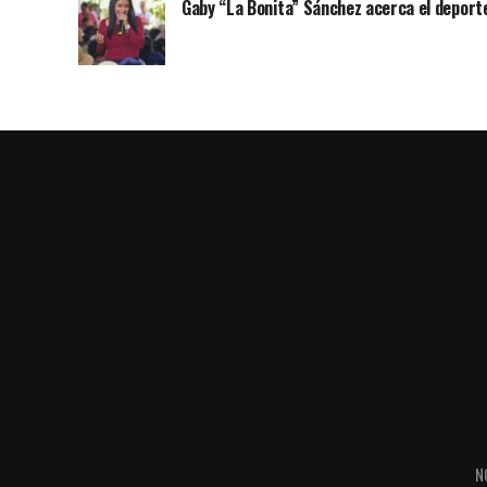
Gaby “La Bonita” Sánchez acerca el deporte
N