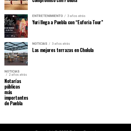
ENTRETENIMIENTO
3 años atrás
Yuri llega a Puebla con “Euforia Tour”
NOTICIAS
3 años atrás
Las mejores terrazas en Cholula
NOTICIAS
2 años atrás
Notarías
públicas
más
importantes
de Puebla