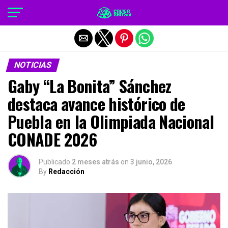
Salir de la versión móvil
NOTICIAS
Gaby “La Bonita” Sánchez
destaca avance histórico de
Puebla en la Olimpiada Nacional
CONADE 2026
Publicado
2 meses atrás
on
3 junio, 2026
By
Redacción