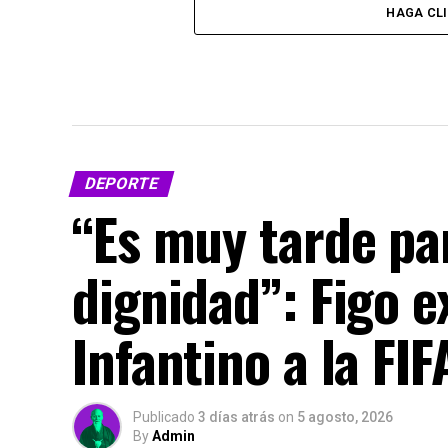
HAGA CL
DEPORTE
“Es muy tarde par
dignidad”: Figo e
Infantino a la FIF
Publicado
3 días atrás
on
5 agosto, 2026
By
Admin