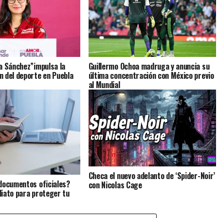
a Sánchez”impulsa la
Guillermo Ochoa madruga y anuncia su
 del deporte en Puebla
última concentración con México previo
al Mundial
Checa el nuevo adelanto de ‘Spider-Noir’
documentos oficiales?
con Nicolas Cage
iato para proteger tu