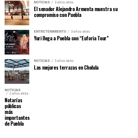
NOTICIAS
3 años atrás
El senador Alejandro Armenta muestra su
compromiso con Puebla
ENTRETENIMIENTO
3 años atrás
Yuri llega a Puebla con “Euforia Tour”
NOTICIAS
3 años atrás
Las mejores terrazas en Cholula
NOTICIAS
2 años atrás
Notarías
públicas
más
importantes
de Puebla