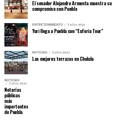
El senador Alejandro Armenta muestra su
compromiso con Puebla
ENTRETENIMIENTO
3 años atrás
Yuri llega a Puebla con “Euforia Tour”
NOTICIAS
3 años atrás
Las mejores terrazas en Cholula
NOTICIAS
2 años atrás
Notarías
públicas
más
importantes
de Puebla