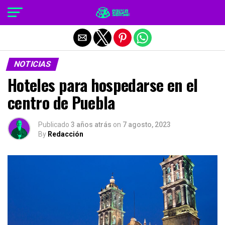
Salir de la versión móvil
NOTICIAS
Hoteles para hospedarse en el
centro de Puebla
Publicado
3 años atrás
on
7 agosto, 2023
By
Redacción