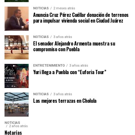
NOTICIAS
2 meses atrás
Anuncia Cruz Pérez Cuéllar donación de terrenos
para impulsar vivienda social en Ciudad Juárez
NOTICIAS
3 años atrás
El senador Alejandro Armenta muestra su
compromiso con Puebla
ENTRETENIMIENTO
3 años atrás
Yuri llega a Puebla con “Euforia Tour”
NOTICIAS
3 años atrás
Las mejores terrazas en Cholula
NOTICIAS
2 años atrás
Notarías