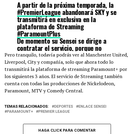
A partir de la próxima temporada, la
#PremierLeague
abandonará SKY y se
transmitirá en exclusiva en la
plataforma de Streaming
#ParamountPlus
De momento su Sensei se dirige a
contratar el servicio, porque no
planea dejar de celebrar como el
Pero tranquilo, todavía podrás ver al Manchester United,
bicho SIUUUU.
#EnlaceSensei
Liverpool, City y compañía, solo que ahora todo lo
pic.twitter.com/fqQU2wp6E6
transmitirá la plataforma de streaming Paramount+ por
los siguientes 3 años. El servicio de Streaming también
cuenta con todas las producciones de Nickelodeon,
— Enlace Sensei (@EnlaceSensei)
January 13, 2022
Paramount, MTV y Comedy Central.
TEMAS RELACIONADOS:
DEPORTES
ENLACE SENSEI
PARAMOUNT+
PREMIER LEAGUE
HAGA CLICK PARA COMENTAR