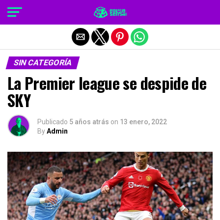
Salir de la versión móvil
SIN CATEGORÍA
La Premier league se despide de
SKY
Publicado
5 años atrás
on
13 enero, 2022
By
Admin