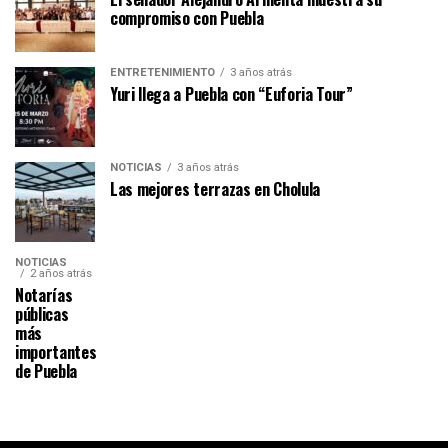
compromiso con Puebla
ENTRETENIMIENTO
3 años atrás
Yuri llega a Puebla con “Euforia Tour”
NOTICIAS
3 años atrás
Las mejores terrazas en Cholula
NOTICIAS
2 años atrás
Notarías
públicas
más
importantes
de Puebla