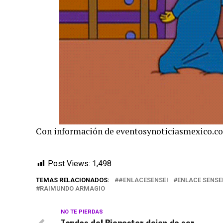
Con información de eventosynoticiasmexico.c
Post Views:
1,498
TEMAS RELACIONADOS:
#ENLACESENSEI
ENLACE SENSE
RAIMUNDO ARMAGIO
NO TE PIERDAS
Tandas del Bienestar dejan de ser