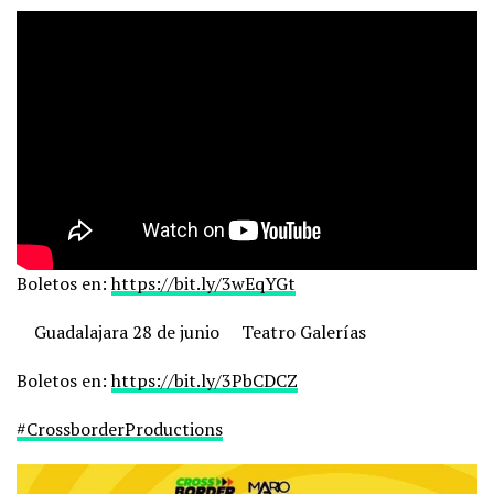
Boletos en:
https://bit.ly/3wEqYGt
Guadalajara 28 de junio
Teatro Galerías
Boletos en:
https://bit.ly/3PbCDCZ
#CrossborderProductions