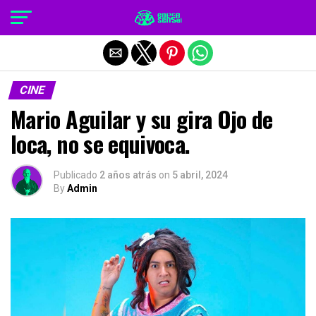
Salir de la versión móvil
CINE
Mario Aguilar y su gira Ojo de
loca, no se equivoca.
Publicado
2 años atrás
on
5 abril, 2024
By
Admin