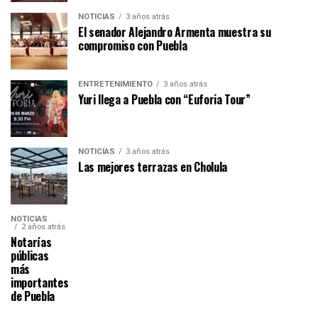
NOTICIAS
3 años atrás
El senador Alejandro Armenta muestra su
compromiso con Puebla
ENTRETENIMIENTO
3 años atrás
Yuri llega a Puebla con “Euforia Tour”
NOTICIAS
3 años atrás
Las mejores terrazas en Cholula
NOTICIAS
2 años atrás
Notarías
públicas
más
importantes
de Puebla