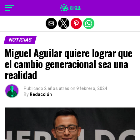
Salir de la versión móvil
NOTICIAS
Miguel Aguilar quiere lograr que
el cambio generacional sea una
realidad
Publicado
2 años atrás
on
9 febrero, 2024
By
Redacción