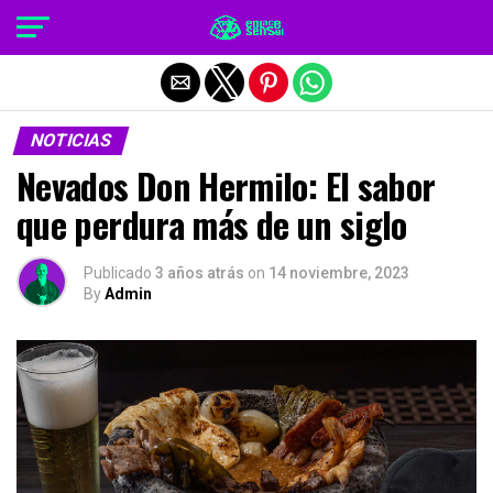
Salir de la versión móvil
NOTICIAS
Nevados Don Hermilo: El sabor
que perdura más de un siglo
Publicado
3 años atrás
on
14 noviembre, 2023
By
Admin