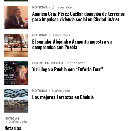
NOTICIAS
2 meses atrás
Anuncia Cruz Pérez Cuéllar donación de terrenos
para impulsar vivienda social en Ciudad Juárez
NOTICIAS
3 años atrás
El senador Alejandro Armenta muestra su
compromiso con Puebla
ENTRETENIMIENTO
3 años atrás
Yuri llega a Puebla con “Euforia Tour”
NOTICIAS
3 años atrás
Las mejores terrazas en Cholula
NOTICIAS
2 años atrás
Notarías