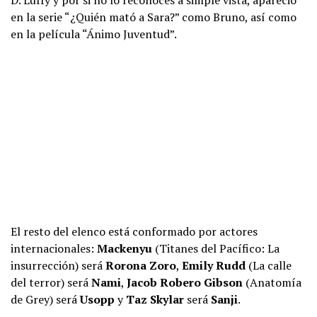
D. Luffy y por si no lo reconoces a simple vista, apareció
en la serie “¿Quién mató a Sara?” como Bruno, así como
en la película “Ánimo Juventud”.
El resto del elenco está conformado por actores
internacionales:
Mackenyu
(Titanes del Pacífico: La
insurrección) será
Rorona Zoro
,
Emily Rudd
(La calle
del terror) será
Nami
,
Jacob Robero
Gibson
(Anatomía
de Grey) será
Usopp
y
Taz Skylar
será
Sanji
.