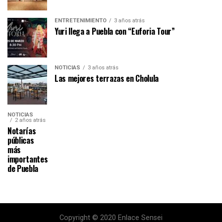
ENTRETENIMIENTO
3 años atrás
Yuri llega a Puebla con “Euforia Tour”
NOTICIAS
3 años atrás
Las mejores terrazas en Cholula
NOTICIAS
2 años atrás
Notarías
públicas
más
importantes
de Puebla
Copyright © 2020 Enlace Sensei