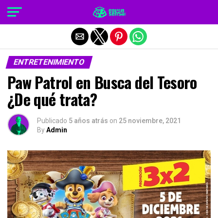
Salir de la versión móvil
ENTRETENIMIENTO
Paw Patrol en Busca del Tesoro
¿De qué trata?
Publicado
5 años atrás
on
25 noviembre, 2021
By
Admin