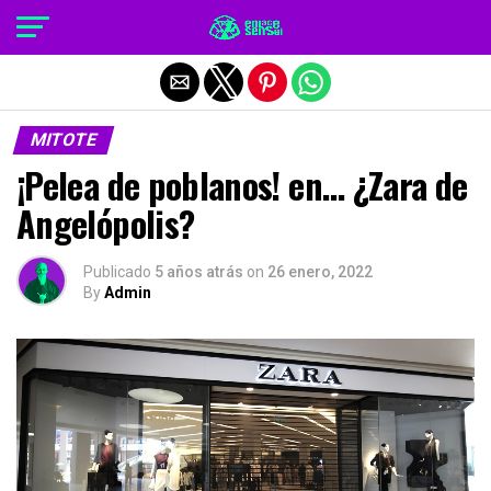
Salir de la versión móvil
MITOTE
¡Pelea de poblanos! en… ¿Zara de
Angelópolis?
Publicado
5 años atrás
on
26 enero, 2022
By
Admin