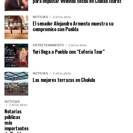
para impulsar vivienda social en Ciudad Juárez
NOTICIAS
3 años atrás
El senador Alejandro Armenta muestra su
compromiso con Puebla
ENTRETENIMIENTO
3 años atrás
Yuri llega a Puebla con “Euforia Tour”
NOTICIAS
3 años atrás
Las mejores terrazas en Cholula
NOTICIAS
2 años atrás
Notarías
públicas
más
importantes