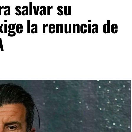
a salvar su
xige la renuncia de
A