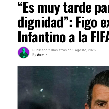
“Es muy tarde par
dignidad”: Figo e
Infantino a la FIF
Publicado
2 días atrás
on
5 agosto, 2026
By
Admin