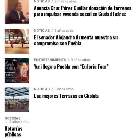
NOTICIAS
2 meses atrás
Anuncia Cruz Pérez Cuéllar donación de terrenos
para impulsar vivienda social en Ciudad Juárez
NOTICIAS
3 años atrás
El senador Alejandro Armenta muestra su
compromiso con Puebla
ENTRETENIMIENTO
3 años atrás
Yuri llega a Puebla con “Euforia Tour”
NOTICIAS
3 años atrás
Las mejores terrazas en Cholula
NOTICIAS
2 años atrás
Notarías
públicas