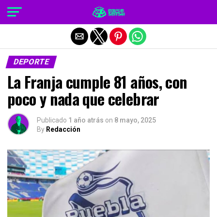
Salir de la versión móvil
DEPORTE
La Franja cumple 81 años, con
poco y nada que celebrar
Publicado
1 año atrás
on
8 mayo, 2025
By
Redacción