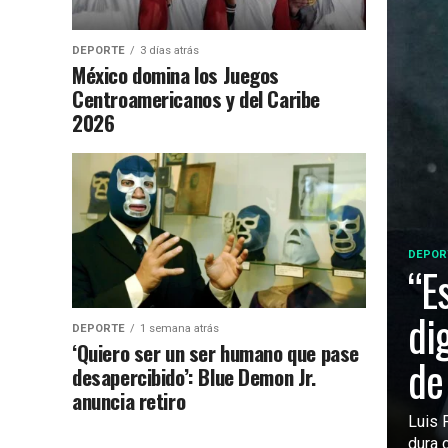
DEPORTE
3 días atrás
México domina los Juegos
Centroamericanos y del Caribe
2026
DEPOR
“E
di
DEPORTE
1 semana atrás
‘Quiero ser un ser humano que pase
de
desapercibido’: Blue Demon Jr.
anuncia retiro
Luis 
dura c