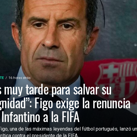
TE
16 horas atrás
s muy tarde para salvar su
gnidad”: Figo exige la renuncia
 Infantino a la FIFA
Figo, una de las máximas leyendas del fútbol portugués, lanzó u
rítica contra el presidente de la FIFA,...